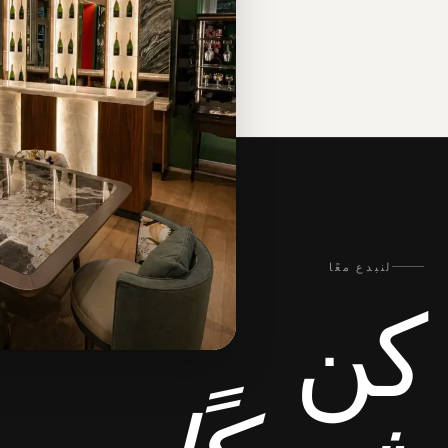
لنبدع معًا
كن