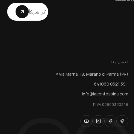
كن شريكاً
اتصل بنا
Via Marna, 18, Marano di Parma (PR)
+39 0521 641060
info@lacontessina.com
P.IVA 02690380346