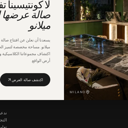
لا كونتيسينا تف
صالة عرضها 
ميلانو
يسعدنا أن نعلن عن افتتاح صالة
ميلانو. مساحة مخصصة لتميز الح
اكتشاف مجموعاتنا الكلاسيكية 
أرض الواقع.
اكتشف صالة العرض
MILANO
ندعو
التج
تعاو