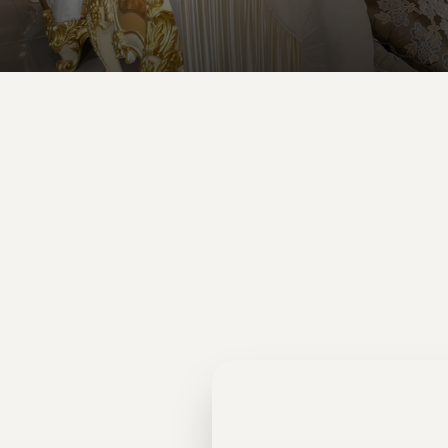
خزائن الملابس
بوازيري وأبواب