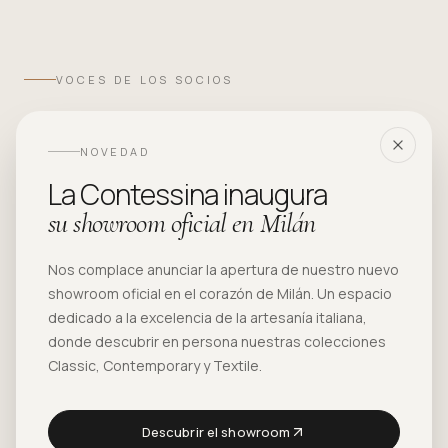
VOCES DE LOS SOCIOS
Elegidos por
NOVEDAD
4 700 socios
La Contessina inaugura
en más de 40 países.
su showroom oficial en Milán
Nos complace anunciar la apertura de nuestro nuevo
"
Cada pieza de La Contessina cuenta una
showroom oficial en el corazón de Milán. Un espacio
historia de artesanía italiana. La atención al
dedicado a la excelencia de la artesanía italiana,
donde descubrir en persona nuestras colecciones
detalle es inigualable — nuestros clientes se
Classic, Contemporary y Textile.
enamoran a primera vista.
"
Descubrir el showroom
Alessandro Marchetti