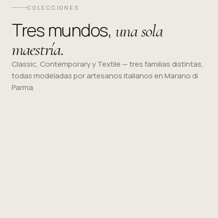
COLECCIONES
Tres mundos,
una sola
maestría.
Classic, Contemporary y Textile — tres familias distintas,
todas modeladas por artesanos italianos en Marano di
Parma.
Clásico
Contemporáneo
Textil
01
02
03