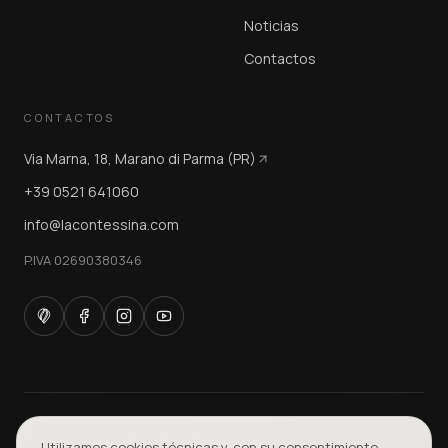
Noticias
Contactos
CONTACTOS
Via Marna, 18, Marano di Parma (PR)
+39 0521 641060
info@lacontessina.com
P.IVA 02690380346
EST. 1968
·
100% MADE IN ITALY
·
Utilizamos cookies técnicas y, con su consentimiento,