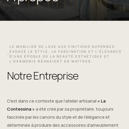
LE MOBILIER DE LUXE AUX FINITIONS SUPERBES
ÉVOQUE LE STYLE, LA FASCINATION ET L'ÉLÉGANCE
D'UNE ÉPOQUE OÙ LA BEAUTÉ ESTHÉTIQUE ET
L'HARMONIE RÉGNAIENT EN MAÎTRES.
Notre Entreprise
C'est dans ce contexte que l'atelier artisanal
« La
Contessina »
a été créé par sa propriétaire, toujours
fascinée par les canons du style et de l'élégance et
déterminée à produire des accessoires d'ameublement