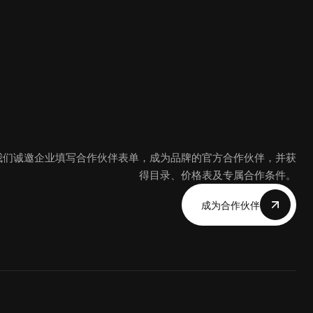
我们诚邀企业填写合作伙伴表单，成为品牌的官方合作伙伴，并获
得目录、价格表及专属合作条件。
成为合作伙伴