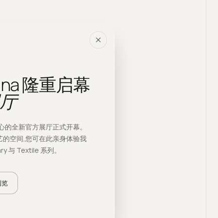
ssina 隆重启幕
厅
中心的全新官方展厅正式开幕。
艺的空间,您可在此亲身体验我
ry 与 Textile 系列。
浏览