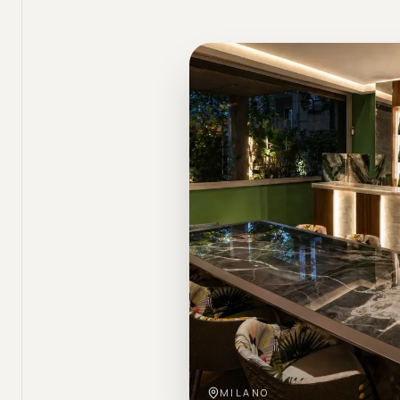
MILANO