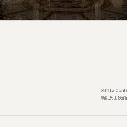
来自 La Co
动以及由我们