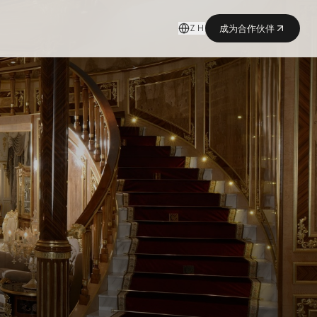
ZH
成为合作伙伴