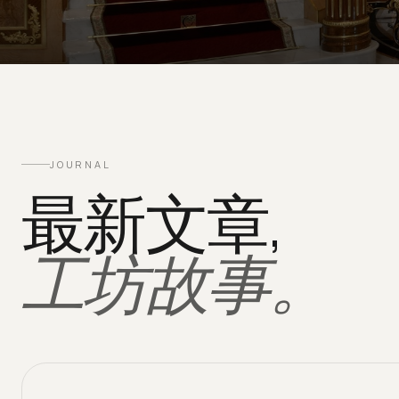
JOURNAL
最新文章,
工坊故事。