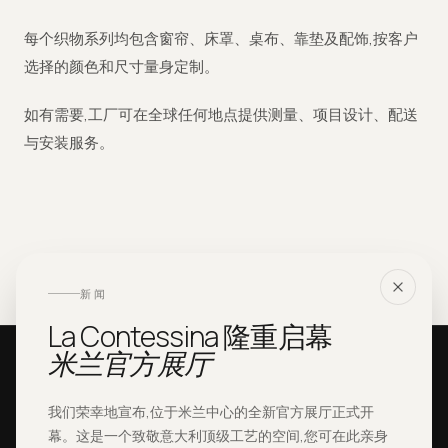
每个织物系列均包含窗帘、床罩、桌布、靠垫及配饰,按客户
选择的颜色和尺寸量身定制。
如有需要,工厂可在全球任何地点提供测量、项目设计、配送
与安装服务。
0
1
/ 0
3
经典
0
2
/ 0
3
当代
0
3
/ 0
3
织物
新闻
了解更多
了解更多
La Contessina 隆重启幕
了解更多
米兰官方展厅
我们荣幸地宣布,位于米兰中心的全新官方展厅正式开
共同创造
幕。这是一个致敬意大利顶级工艺的空间,您可在此亲身